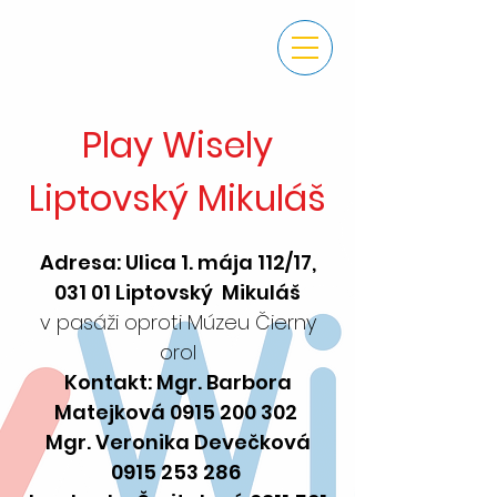
Play Wisely
Liptovský Mikuláš
Adresa: Ulica 1. mája 112/17,
031 01 Liptovský Mikuláš
v pasáži oproti Múzeu Čierny
orol
Kontakt: Mgr. Barbora
Matejková
0915 200 302
Mgr. Veronika Devečková
0915 253 286