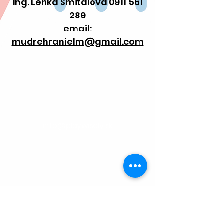
Ing. Lenka Šmitalová 0911 561
289
email:
mudrehranielm@gmail.com
0948 859 931
info@playwisely.sk