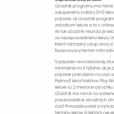
Účastník programu má nárok 
zakúpeného balíčka 10+2 lekci
prípade, ak účastník programu
začiatkom lekcie a to v onlin
Ak tak účastník neurobí, je
za neospravedlnenú lekciu. Ú
klient náhradný vstup, ktorý si
Rezervovaný termín náhradnej
V prípade neočakávanej situ
minimálne na 3 týždne, ak je
prípade prerušenia na viac ak
Platnosť lekcií balíčkov Play
lekcie sú 2 mesiace od vzniku.
Účastník má nárok na vrátenie
preukázateľne závažných dôvo
časť. Prevádzkovateľ si vyhra
termínu lekcie či lektora nie 