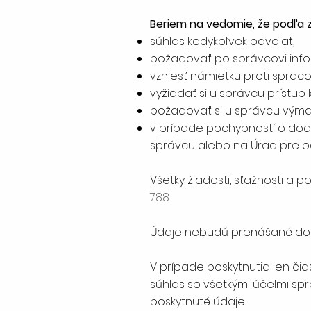
Beriem na vedomie, že podľa
súhlas kedykoľvek odvolať,
požadovať po správcovi info
vzniesť námietku proti sprac
vyžiadať si u správcu prístup
požadovať si u správcu výma
v prípade pochybností o dodr
správcu alebo na Úrad pre 
Všetky žiadosti, sťažnosti a 
788.
Údaje nebudú prenášané do kr
V prípade poskytnutia len či
súhlas so všetkými účelmi sp
poskytnuté údaje.