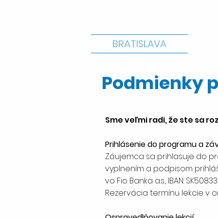
BRATISLAVA
Podmienky p
Sme veľmi radi, že ste sa ro
Prihlásenie do programu a zá
Záujemca sa prihlasuje do p
vyplnením a podpisom prihlá
vo Fio Banka a.s., IBAN: SK5
Rezervácia termínu lekcie v o
Ospravedlňovanie lekcií