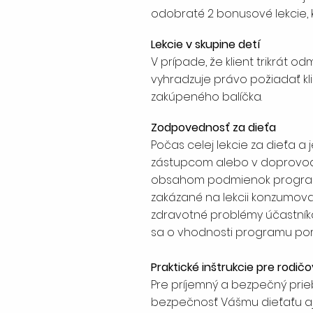
odobraté 2 bonusové lekcie, k
Lekcie v skupine detí
V prípade, že klient trikrát 
vyhradzuje právo požiadať kli
zakúpeného balíčka.
Zodpovednosť za dieťa
Počas celej lekcie za dieťa 
zástupcom alebo v doprovod
obsahom podmienok programu Pl
zakázané na lekcii konzumov
zdravotné problémy účastníka
sa o vhodnosti programu pora
Praktické inštrukcie pre rodičo
Pre príjemný a bezpečný prieb
bezpečnosť Vášmu dieťaťu a