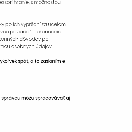
ssori hranie, s možnosťou
oky po ich vypršaní za účelom
ávcu požiadať o ukončenie
zákonných dôvodov po
jemcu osobných údajov.
koľvek späť, a to zaslaním e-
e správcu môžu spracovávať aj