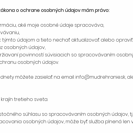
 zákona o ochrane osobných údajov mám právo:
rmáciu, aké moje osobné údaje spracováva,
ovávaniu,
 k týmto údajom a tieto nechať aktualizovať alebo opraviť
z osobných údajov,
žiavaní povinností súvisiacich so spracovávaním osobný
ochranu osobných údajov.
podnety môžete zasielať na email:
info@mudrehranie.sk
, a
ajín tretieho sveta.
astočného súhlasu so spracovávaním osobných údajov, tj
racovania osobných údajov, môže byť služba plnená len v