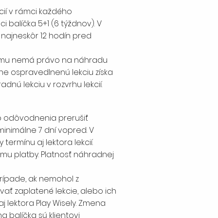
ií v rámci každého
 balíčka 5+1 (6 týždnov). V
 najneskôr 12 hodín pred
gramu nemá právo na náhradu
ne ospravedlnenú lekciu získa
adnú lekciu v rozvrhu lekcií.
o odôvodnenia prerušiť
inimálne 7 dní vopred. V
ermínu aj lektora lekcií.
umu platby. Platnosť náhradnej
prípade, ak nemohol z
ať zaplatené lekcie, alebo ich
j lektora Play Wisely. Zmena
a balíčka sú klientovi