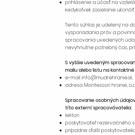
prihlásenie a účasť na vzde
kedykoľvek zasielanie ukončiť.
Tento súhlas je udelený na do
vysporiadania práv a povinn
spracovania uvedených údaj
nevyhnutne potrebný čas, pr
S vyššie uvedeným spracovaní
mailu alebo listu na kontaktné
e-mail:
info@mudrehranie.sk
,
adresa: Montessori hranie, o.z.,
Spracovanie osobných údajov
títo externí spracovávatelia:
lektori
poskytovateľ rezervačného s
prípadne ďalší poskytovateli