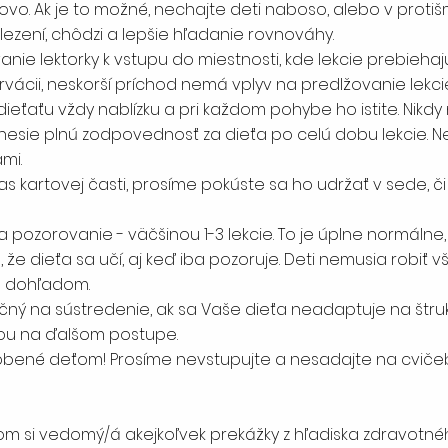
ovo. Ak je to možné, nechajte deti naboso, alebo v prot
lezení, chôdzi a lepšie hľadanie rovnováhy.
nie lektorky k vstupu do miestnosti, kde lekcie prebiehajú
ácii, neskorší príchod nemá vplyv na predlžovanie lekcie
 dieťaťu vždy nablízku a pri každom pohybe ho istite. Nikd
 nesie plnú zodpovednosť za dieťa po celú dobu lekcie.
mi.
s kartovej časti, prosíme pokúste sa ho udržať v sede, č
a pozorovanie - väčšinou 1-3 lekcie. To je úplne normálne,
že dieťa sa učí, aj keď iba pozoruje. Deti nemusia robiť vše
im dohľadom.
ný na sústredenie, ak sa Vaše dieťa neadaptuje na štrukt
kou na ďalšom postupe.
obené deťom! Prosíme nevstupujte a nesadajte na cvičeb
om si vedomý/á akejkoľvek prekážky z hľadiska zdravotné