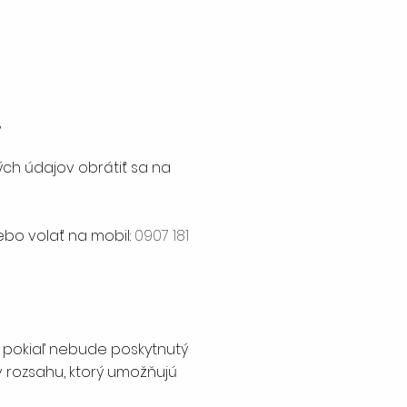
,
ch údajov obrátiť sa na
lebo volať na mobil:
0907 181
. pokiaľ nebude poskytnutý
 rozsahu, ktorý umožňujú