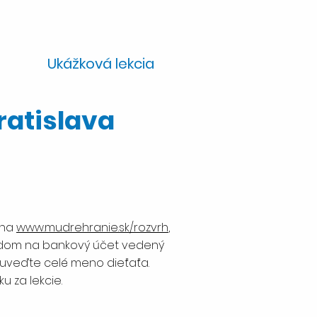
Ukážková lekcia
ratislava
 na
www.mudrehranie.sk/rozvrh
,
vodom na bankový účet vedený
y uveďte celé meno dieťaťa.
u za lekcie.