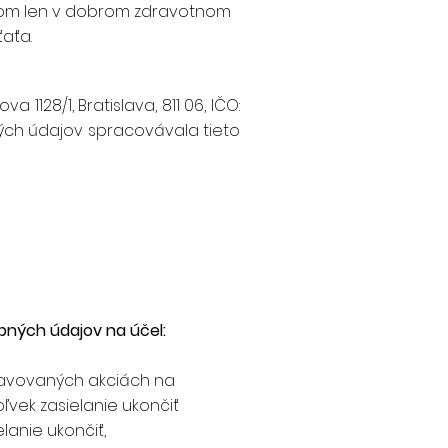
aťom len v dobrom zdravotnom
aťa.
1128/1, Bratislava, 811 06, IČO:
ných údajov spracovávala tieto
bných údajov na účel:
pravovaných akciách na
vek zasielanie ukončiť
lanie ukončiť,