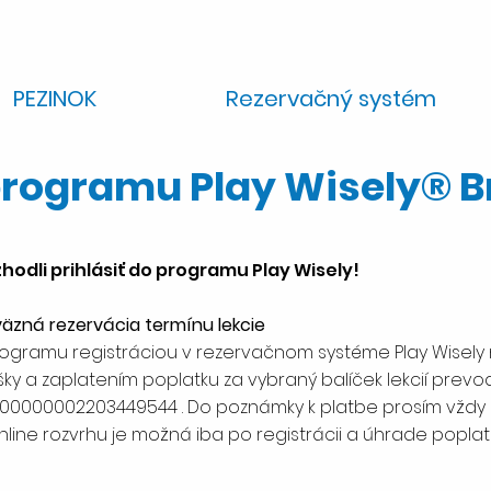
PEZINOK
Rezervačný systém
rogramu Play Wisely® B
zhodli prihlásiť do programu Play Wisely!
väzná rezervácia termínu lekcie
rogramu registráciou v rezervačnom systéme Play Wisely
šky a zaplatením poplatku za vybraný balíček lekcií pre
083300000002203449544 . Do poznámky k platbe prosím vžd
nline rozvrhu je možná iba po registrácii a úhrade poplatk