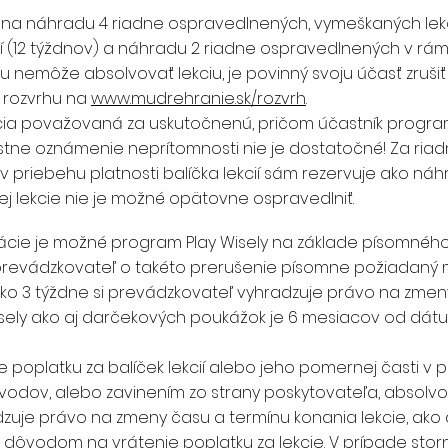
na náhradu 4 riadne ospravedlnených, vymeškaných lekc
í (12 týždnov) a náhradu 2 riadne ospravedlnených v rámci
 nemôže absolvovať lekciu, je povinný svoju účasť zrušiť
e rozvrhu na
www.mudrehranie.sk/rozvrh
.
 lekcia považovaná za uskutočnenú, pričom účastník pro
stne oznámenie neprítomnosti nie je dostatočné! Za riad
 v priebehu platnosti balíčka lekcií sám rezervuje ako náhr
 lekcie nie je možné opätovne ospravedlniť.
ácie je možné program Play Wisely na základe písomnéh
 prevádzkovateľ o takéto prerušenie písomne požiadaný m
o 3 týždne si prevádzkovateľ vyhradzuje právo na zmeny t
 Wisely ako aj darčekových poukážok je 6 mesiacov od dát
 poplatku za balíček lekcií alebo jeho pomernej časti v 
dov, alebo zavinením zo strany poskytovateľa, absolvov
dzuje právo na zmeny času a termínu konania lekcie, ako a
je dôvodom na vrátenie poplatku za lekcie. V prípade storn