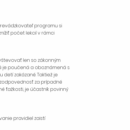
 prevádzkovateľ programu si
ížiť počet lekcií v rámci
avštevovať len so zákonným
rá je poučená a oboznámená s
 detí zakázané. Taktiež je
e zodpovednosť za prípadné
 ťažkosti, je účastník povinný
nie pravidiel zaistí