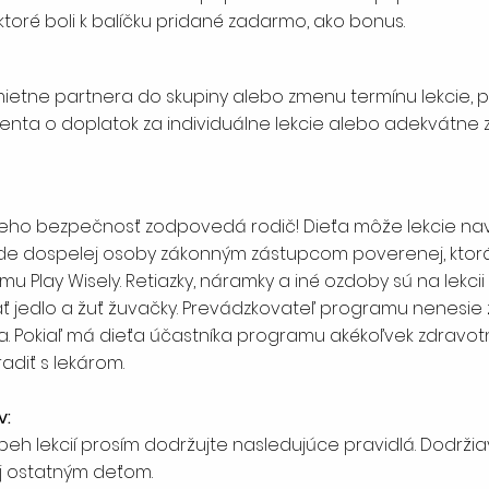
toré boli k balíčku pridané zadarmo, ako bonus.
odmietne partnera do skupiny alebo zmenu termínu lekcie,
enta o doplatok za individuálne lekcie alebo adekvátne zn
a jeho bezpečnosť zodpovedá rodič! Dieťa môže lekcie n
e dospelej osoby zákonným zástupcom poverenej, kto
ay Wisely. Retiazky, náramky a iné ozdoby sú na lekcii u
ať jedlo a žuť žuvačky. Prevádzkovateľ programu nenesi
. Pokiaľ má dieťa účastníka programu akékoľvek zdravotné
diť s lekárom.
v:
eh lekcií prosím dodržujte nasledujúce pravidlá. Dodržiava
j ostatným deťom.