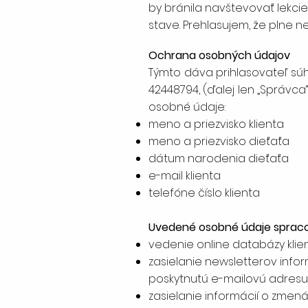
by bránila navštevovať lekci
stave. Prehlasujem, že plne 
Ochrana osobných údajov
Týmto dáva prihlasovateľ súhla
42448794, (ďalej len „Správc
osobné údaje:
meno a priezvisko klienta
meno a priezvisko dieťaťa
dátum narodenia dieťaťa
e-mail klienta
telefóne číslo klienta
Uvedené osobné údaje spraco
vedenie online databázy klie
zasielanie newsletterov info
poskytnutú e-mailovú adresu 
zasielanie informácií o zmenác