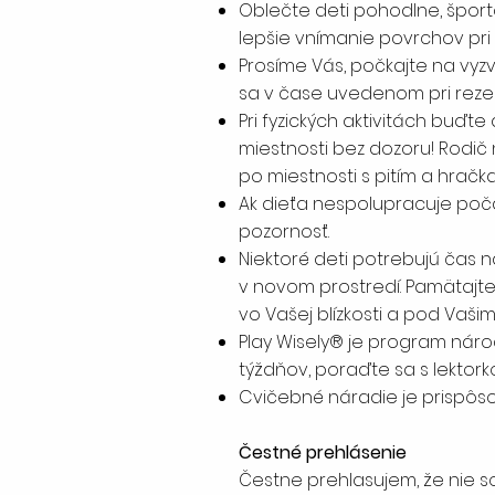
Oblečte deti pohodlne, šport
lepšie vnímanie povrchov pri 
Prosíme Vás, počkajte na vyzva
sa v čase uvedenom pri rezerv
Pri fyzických aktivitách buďte
miestnosti bez dozoru! Rodič
po miestnosti s pitím a hračka
Ak dieťa nespolupracuje poča
pozornosť.
Niektoré deti potrebujú čas n
v novom prostredí. Pamätajte, 
vo Vašej blízkosti a pod Vaš
Play Wisely® je program nároč
týždňov, poraďte sa s lektor
Cvičebné náradie je prispôs
Čestné prehlásenie
Čestne prehlasujem, že nie s