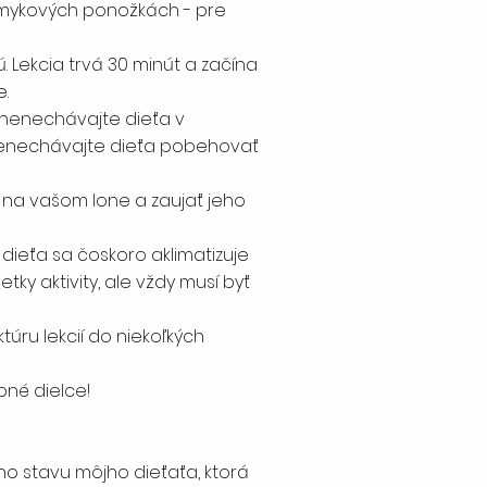
išmykových ponožkách - pre
. Lekcia trvá 30 minút a začína
.
y nenechávajte dieťa v
 Nenechávajte dieťa pobehovať
i na vašom lone a zaujať jeho
 dieťa sa čoskoro aklimatizuje
tky aktivity, ale vždy musí byť
úru lekcií do niekoľkých
né dielce!
ho stavu môjho dieťaťa, ktorá