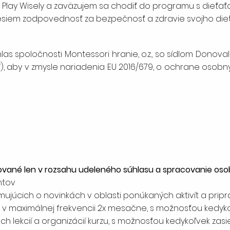
e Play Wisely a zaväzujem sa chodiť do programu s dieť
nesiem zodpovednosť za bezpečnosť a zdravie svojho dieť
s spoločnosti Montessori hranie, o.z., so sídlom Donovalova 
a“), aby v zmysle nariadenia EU 2016/679, o ochrane osob
vané len v rozsahu udeleného súhlasu a spracovanie oso
ntov
rmujúcich o novinkách v oblasti ponúkaných aktivít a pri
v maximálnej frekvencii 2x mesačne, s možnosťou kedykoľ
h lekcií a organizácií kurzu, s možnosťou kedykoľvek zasie