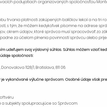
lávacích podujatiach organizovaných spoločnosťou Monte
bu trvania platnosti zakúpených balíčkov lekcií a na tri r
ostí, s tým, že môžem kedykoľvek písomne na adrese spr
ov, okrem údajov, ktoré správca musí spracovávať zo 
ípadne za účelom plnenia povinností správcu alebo prí
m udeľujem svoj výslovný súhlas. Súhlas môžem vziať kedy
 údaje spoločnosti:
 Donovalova 1128/1, Bratislava, 811 06.
 je vykonávané výlučne správcom. Osobné údaje však pr
oftvéru
a a subjekty spolupracujúce so Správcom.