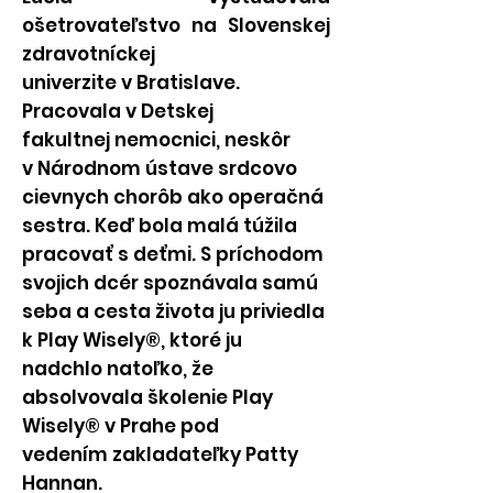
ošetrovateľstvo na Slovenskej
zdravotníckej
univerzite v Bratislave.
Pracovala v Detskej
fakultnej nemocnici, neskôr
v Národnom ústave srdcovo
cievnych chorôb ako operačná
sestra. Keď bola malá túžila
pracovať s deťmi. S príchodom
svojich dcér spoznávala samú
seba a cesta života ju priviedla
k Play Wisely®, ktoré ju
nadchlo natoľko, že
absolvovala školenie Play
Wisely® v Prahe pod
vedením zakladateľky Patty
Hannan.