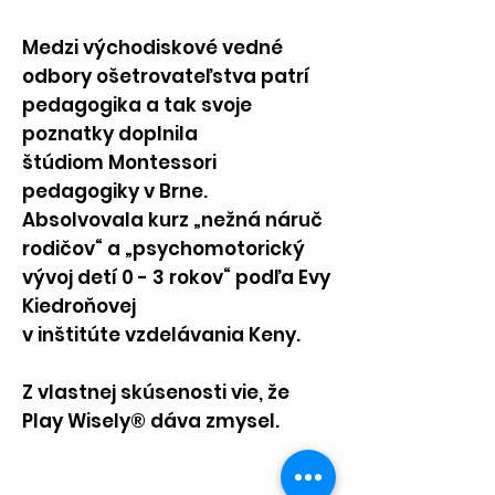
Medzi východiskové vedné
odbory ošetrovateľstva patrí
pedagogika a tak svoje
poznatky doplnila
štúdiom Montessori
pedagogiky v Brne.
Absolvovala kurz „nežná náruč
rodičov“ a „psychomotorický
vývoj detí 0 - 3 rokov“ podľa Evy
Kiedroňovej
v inštitúte vzdelávania Keny.
Z vlastnej skúsenosti vie, že
Play Wisely® dáva zmysel.