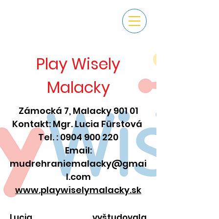
Play Wisely
Malacky
Zámocká 7, Malacky 901 01
Kontakt: Mgr. Lucia
Fürstová
Tel. :
0904 900 220
Email:
mudrehraniemalacky@gmai
l.com
www.playwiselymalacky.sk
Lucia vyštudovala