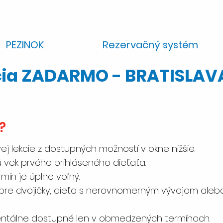
PEZINOK
Rezervačný systém
cia ZADARMO - BRATISLAV
t?
ej lekcie z dostupných možností v okne nižšie.
ú vek prvého prihláseného dieťaťa.
rmín je úplne voľný.
pre dvojičky, dieťa s nerovnomerným vývojom alebo l
entálne dostupné len v obmedzených termínoch.