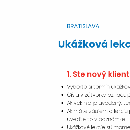
BRATISLAVA
Ukážková lek
1. ​Ste nový klien
Vyberte si termín ukážkov
Čísla v zátvorke označuj
Ak vek nie je uvedený, te
Ak máte záujem o lekciu 
uveďte to v poznámke.
Ukážkové lekcie sú mom