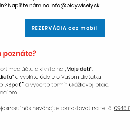
mín? Napíšte nám na
info@playwisely.sk
REZERVÁCIA cez mobil
m poznáte?
ortimea účtu a kliknite na
„Moje deti“.
 dieťa”
a vyplňte údaje o Vašom dieťatku.
te
,,<Späť "
a vyberte termín ukážkovej lekcie.
mailom.
jasností nás neváhajte kontaktovať na tel. č.:
0948 