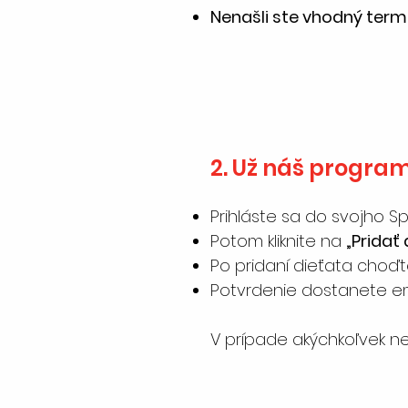
Nenašli ste vhodný ter
2. Už náš progra
Prihláste sa do svojho Sp
Potom kliknite na
„Pridať
​Po pridaní dieťata choď
Potvrdenie dostanete e
V prípade akýchkoľvek ne